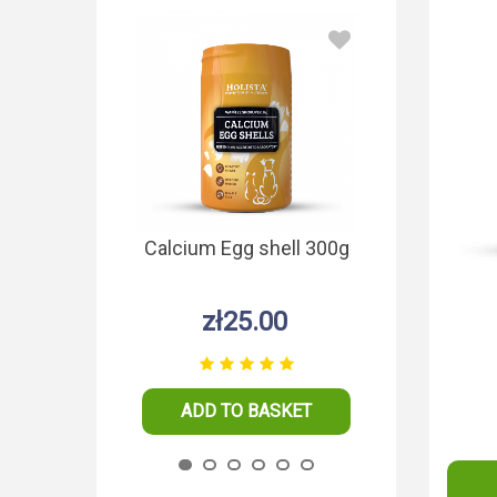
Calcium Egg shell 300g
Kaolin dla 
10
zł25.00
zł26
ADD TO BASKET
ADD TO 