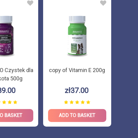
IO Czystek dla
copy of Vitamin E 200g
Vit
 kota 500g
suple
- mine
39.00
zł37.00
O BASKET
ADD TO BASKET
AD