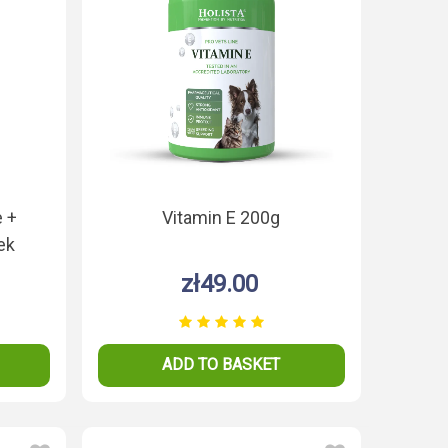
 +
Vitamin E 200g
ek
zł49.00
ADD TO BASKET