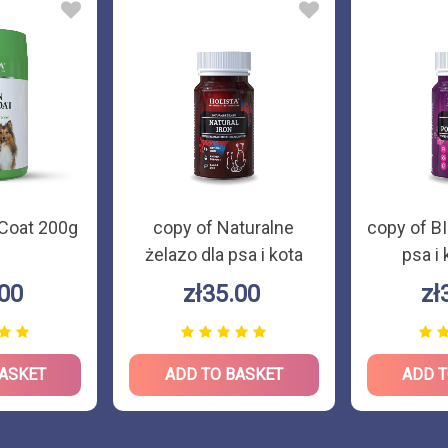
 Coat 200g
copy of Naturalne
copy of B
żelazo dla psa i kota
psa i
180g
.00
zł35.00
zł
BASKET
ADD TO BASKET
ADD T