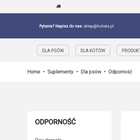
Pytania? Napisz do nas:
sklep@holista.pl
DLA PSÓW
DLA KOTÓW
PRODUKT
Home
•
Suplementy
•
Dla psów
•
Odporność
ODPORNOŚĆ