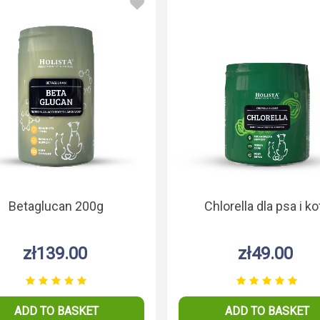
HolistaPets Brewer's
HolistaPets 
Yeast 200g
100
zł27.00
zł29
ADD TO BASKET
ADD TO B
psa i kota
0g
.00
Betaglucan 200g
Chlorella dla psa i ko
zł139.00
zł49.00
BASKET
ADD TO BASKET
ADD TO BASKET