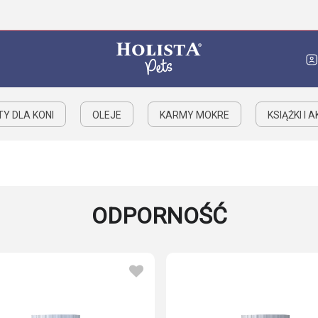
Y DLA KONI
OLEJE
KARMY MOKRE
KSIĄŻKI I 
ODPORNOŚĆ