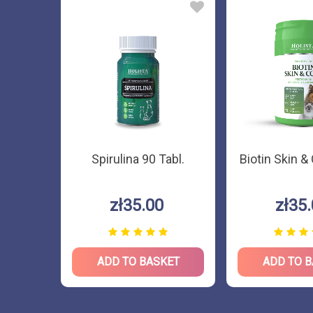
mega3
Spirulina 90 Tabl.
Biotin Skin &
ml
zł35.00
zł35
KET
ADD TO BASKET
ADD TO 