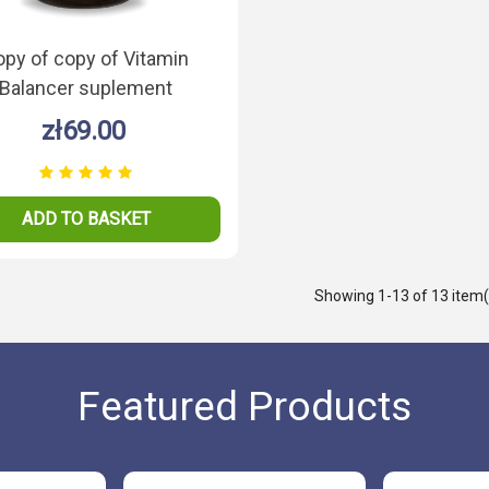
opy of copy of Vitamin
Balancer suplement
aminowo - mineralny 90
zł69.00
tabletek
ADD TO BASKET
Showing
1
-13 of 13 item(
Featured Products