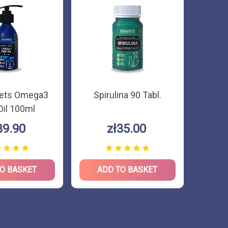
Pets Omega3
Spirulina 90 Tabl.
Biotin
Oil 100ml
39.90
zł35.00
O BASKET
ADD TO BASKET
AD