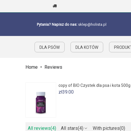
Pytania? Napisz do nas:
sklep@holista.pl
DLA PSÓW
DLA KOTÓW
PRODUKT
Home
•
Reviews
copy of BIO Czystek dla psa i kota 500g
zł39.00
All reviews
(4)
All stars
(4)
With pictures
(0)