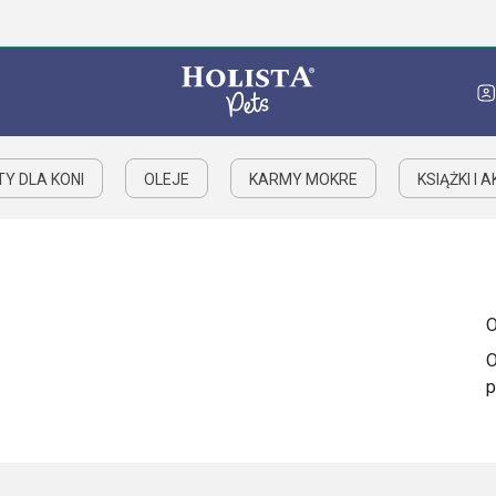
Y DLA KONI
OLEJE
KARMY MOKRE
KSIĄŻKI I 
O
O
p