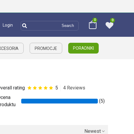
0
0
Login
PORADNIKI
AKCESORIA
PROMOCJE
verall rating
5
4 Reviews
cena
(5)
roduktu
Newest