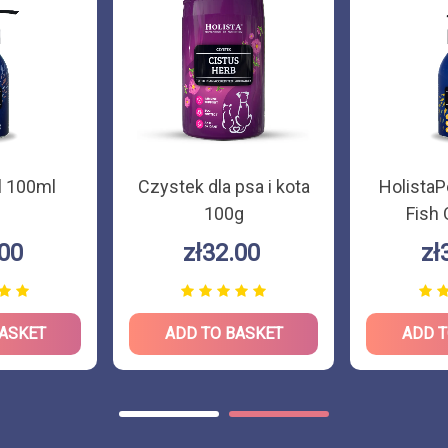
l 100ml
Czystek dla psa i kota
Holista
100g
Fish 
.00
zł32.00
zł
BASKET
ADD TO BASKET
ADD T