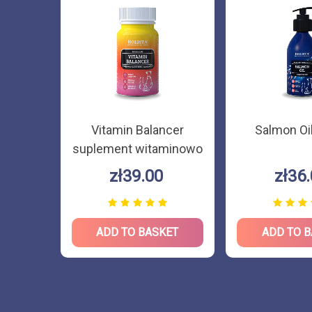
 E 200g
Vitamin Balancer
Salmon Oi
suplement witaminowo
- mineralny 90 tabletek
zł39.00
zł36
KET
ADD TO BASKET
ADD TO 