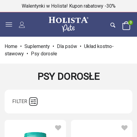
Walentynki w Holista! Kupon rabatowy -30%
0
Home
•
Suplementy
•
Dla psów
•
Układ kostno-
stawowy
•
Psy dorosłe
PSY DOROSŁE
FILTER