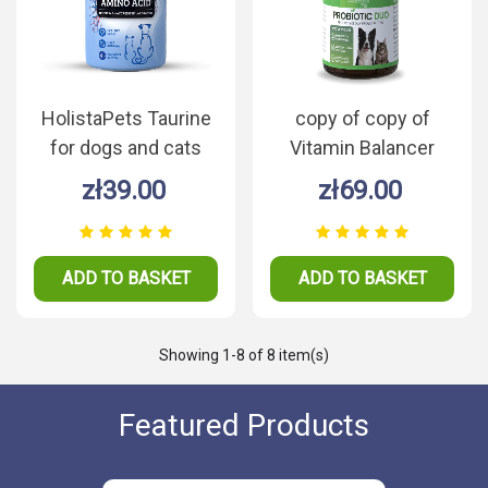
HolistaPets Taurine
copy of copy of
for dogs and cats
Vitamin Balancer
250g
suplement
zł39.00
zł69.00
witaminowo -
mineralny 90
tabletek
ADD TO BASKET
ADD TO BASKET
Showing
1
-8 of 8 item(s)
Featured Products