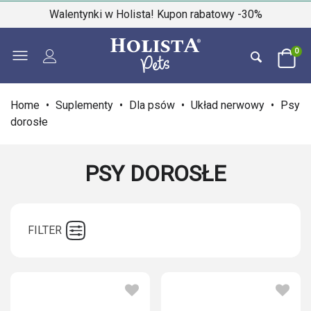
Walentynki w Holista! Kupon rabatowy -30%
0
Home
•
Suplementy
•
Dla psów
•
Układ nerwowy
•
Psy
dorosłe
PSY DOROSŁE
FILTER