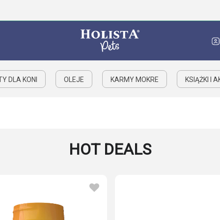
Y DLA KONI
OLEJE
KARMY MOKRE
KSIĄŻKI I 
HOT DEALS