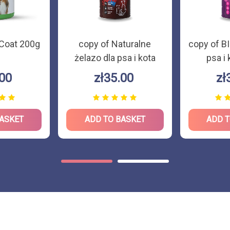
 Coat 200g
copy of Naturalne
copy of B
żelazo dla psa i kota
psa i
180g
.00
zł35.00
zł
BASKET
ADD TO BASKET
ADD T