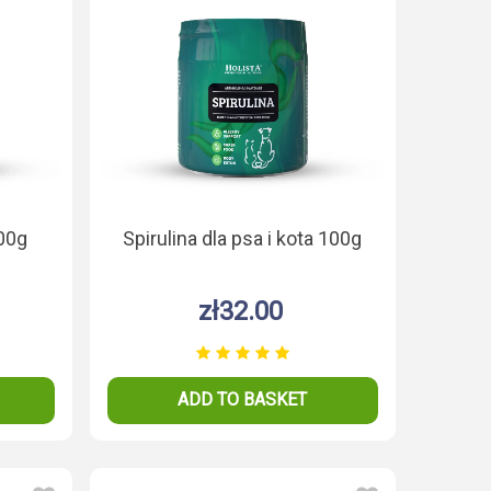
Krill Meal
Czystek dla psa i kota
Spirulina dla p
100g
Spirulina dla psa i kota 100g
g
100g
100g
.00
zł32.00
zł32.
zł32.00
ASKET
ADD TO BASKET
ADD TO B
ADD TO BASKET