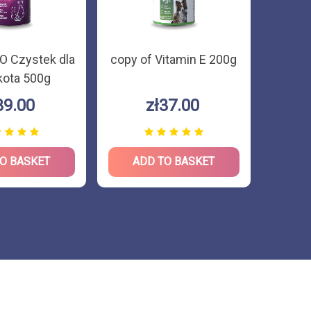
IO Czystek dla
copy of Vitamin E 200g
Vit
 kota 500g
suple
- mine
39.00
zł37.00
O BASKET
ADD TO BASKET
AD