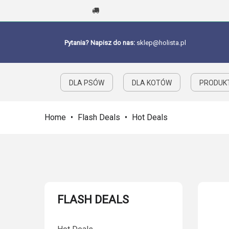
Pytania? Napisz do nas:
sklep@holista.pl
DLA PSÓW
DLA KOTÓW
PRODUKT
Home
•
Flash Deals
•
Hot Deals
FLASH DEALS