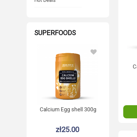
Hot Deals
SUPERFOODS
C
Calcium Egg shell 300g
Kaolin dla 
10
zł25.00
zł26