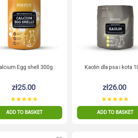
HolistaPets Brewer's
HolistaPets 
alcium Egg shell 300g
Kaolin dla psa i kota 
Yeast 200g
100
zł27.00
zł29
zł25.00
zł26.00
ADD TO BASKET
ADD TO B
psa i kota
ADD TO BASKET
ADD TO BASKET
0g
.00