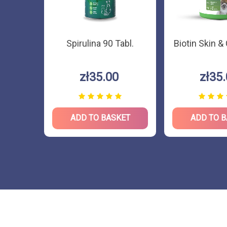
mega3
Spirulina 90 Tabl.
Biotin Skin &
ml
zł35.00
zł35
KET
ADD TO BASKET
ADD TO 