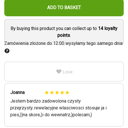
ADD TO BASKET
By buying this product you can collect up to
14
loyalty
points
.
Zamówienia złożone do 12:00 wysyłamy tego samego dnia
Love
Joanna
Jestem bardzo zadowolona czysty
przejrzysty..rewelacyjne wlasciwosci stosuje ja i
pies,))na skore,)i do wewnatrz,)polecam,)