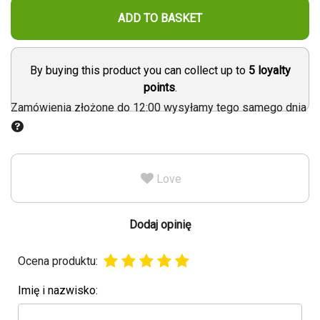
ADD TO BASKET
By buying this product you can collect up to
5
loyalty
points
.
Zamówienia złożone do 12:00 wysyłamy tego samego dnia
Love
Dodaj opinię
Ocena produktu:
Imię i nazwisko: