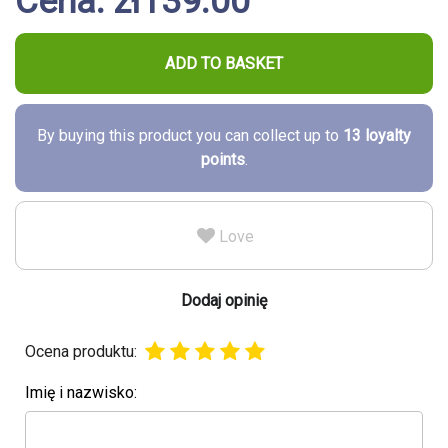
Cena: zł139.00
ADD TO BASKET
By buying this product you can collect up to
13
loyalty
points
.
Love
Dodaj opinię
Ocena produktu:
Imię i nazwisko: