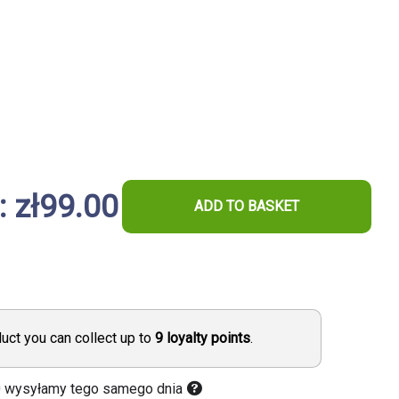
: zł99.00
ADD TO BASKET
duct you can collect up to
9
loyalty points
.
0 wysyłamy tego samego dnia