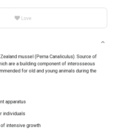
Marysia
odukt psom, z uwagi na pochodzenia, smak jak
Kupiłam 
Love
 czysta wylizane :D
ruchu. Ma
ealand mussel (Perna Canaliculus). Source of
ich are a building component of interosseous
ecommended for old and young animals during the
ent apparatus
er individuals
 of intensive growth