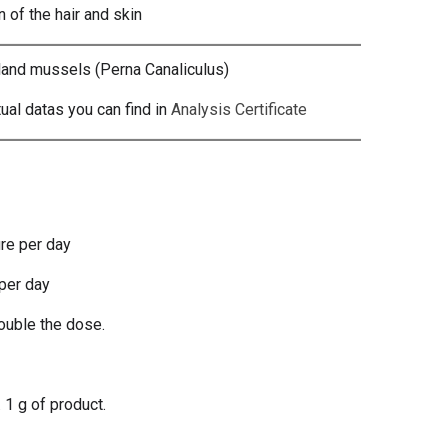
 of the hair and skin
nd mussels (Perna Canaliculus)
tual datas you can find in
Analysis Certificate
re per day
per day
double the dose.
1 g of product.