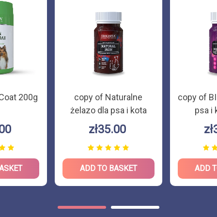
 Coat 200g
copy of Naturalne
copy of B
żelazo dla psa i kota
psa i
180g
.00
zł35.00
zł
BASKET
ADD TO BASKET
ADD T