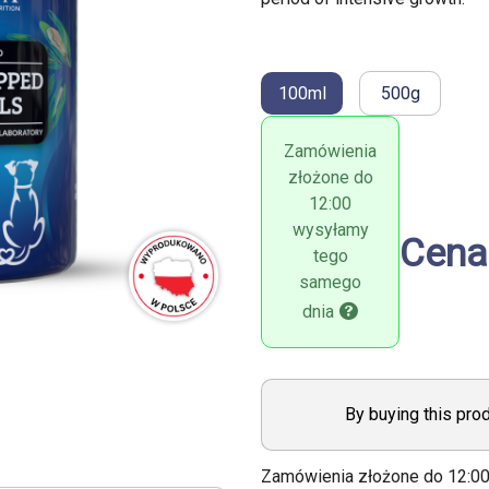
100ml
500g
Zamówienia
złożone do
12:00
wysyłamy
Cena
tego
samego
dnia
By buying this pro
Zamówienia złożone do 12:0