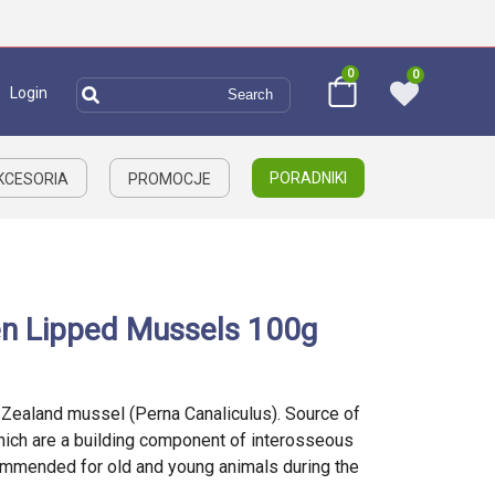
0
0
Login
PORADNIKI
AKCESORIA
PROMOCJE
en Lipped Mussels 100g
ealand mussel (Perna Canaliculus). Source of
ich are a building component of interosseous
ecommended for old and young animals during the