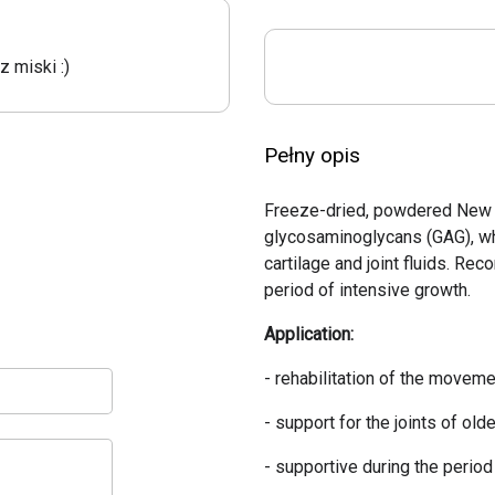
Pola
 miski :)
Bardzo lubię dodawać ten pr
i działanie. Miski zawsze do
Pełny opis
Freeze-dried, powdered New Z
glycosaminoglycans (GAG), wh
cartilage and joint fluids. R
period of intensive growth.
Application:
- rehabilitation of the movem
- support for the joints of old
- supportive during the period