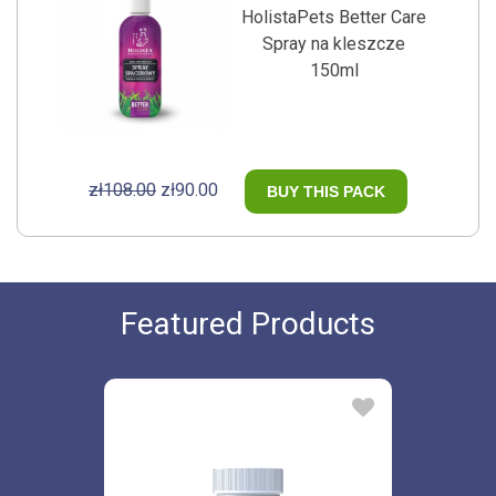
HolistaPets Better Care
Spray na kleszcze
150ml
zł108.00
zł90.00
BUY THIS PACK
Featured Products