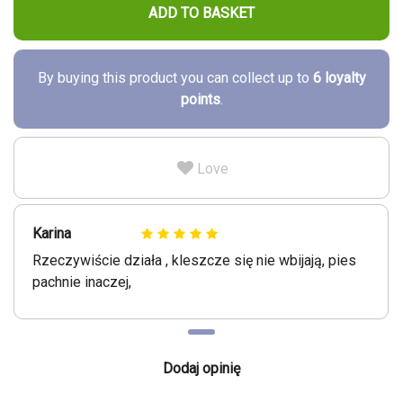
ADD TO BASKET
By buying this product you can collect up to
6
loyalty
points
.
Love
Karina
Rzeczywiście działa , kleszcze się nie wbijają, pies
pachnie inaczej,
Dodaj opinię