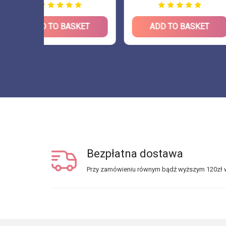
KET
ADD TO BASKET
ADD TO 
Bezpłatna dostawa
Przy zamówieniu równym bądź wyższym 120zł w