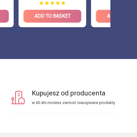
O BASKET
ADD TO BASKET
AD
Kupujesz od producenta
w 60 dni możesz zwrócić nieuzywane produkty