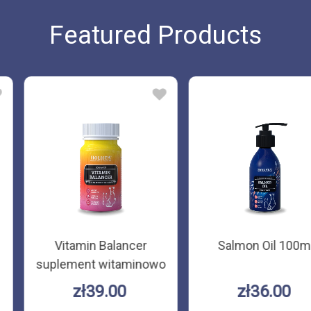
Featured Products
l 100ml
Czystek dla psa i kota
Holista
100g
Fish 
.00
zł32.00
zł