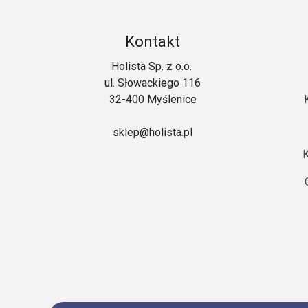
Kontakt
Holista Sp. z o.o.
ul. Słowackiego 116
32-400 Myślenice
sklep@holista.pl
K