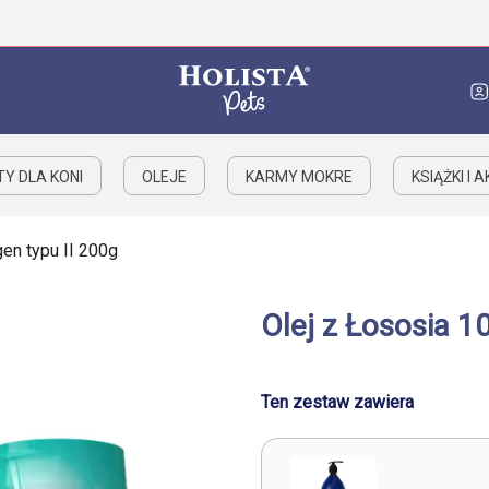
Y DLA KONI
OLEJE
KARMY MOKRE
KSIĄŻKI I 
en typu II 200g
Olej z Łososia 1
Ten zestaw zawiera