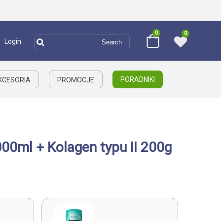
0
0
Login
PORADNIKI
AKCESORIA
PROMOCJE
000ml + Kolagen typu II 200g