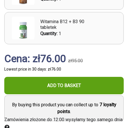
Witamina B12 + B3 90
tabletek
Quantity:
1
Cena: zł76.00
zł95.00
Lowest price in 30 days:
zł76.00
ADD TO BASKET
By buying this product you can collect up to
7
loyalty
points
.
Zamówienia złożone do 12:00 wysyłamy tego samego dnia