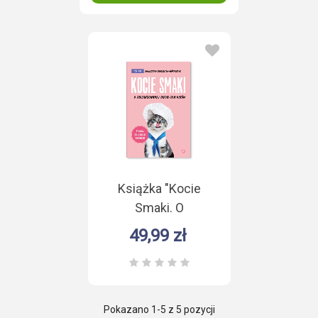
Książka "Kocie
Smaki. O
zbilansowanej diecie
49,99 zł
kotów" A. Cholewiak
- Góralczyk
Pokazano
1
-5 z 5 pozycji