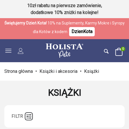
10zł rabatu na pierwsze zamówienie,
dodatkowe 10% zniżki na kolejne!
Świętujemy Dzień Kota!
10% na Suplementy, Karmy Mokre i Syropy
DzienKota
dla Kotów z kodem
0
Strona główna
•
Książki i akcesoria
•
Książki
KSIĄŻKI
FILTR