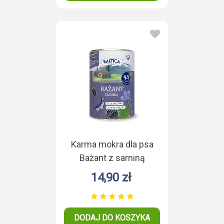
Karma mokra dla psa
Bażant z sarniną
Duoproteina 400g
14,90 zł
DODAJ DO KOSZYKA