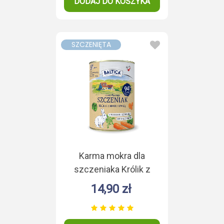
DODAJ DO KOSZYKA
SZCZENIĘTA
Karma mokra dla
szczeniaka Królik z
marchewką
14,90 zł
Monoproteina 400g