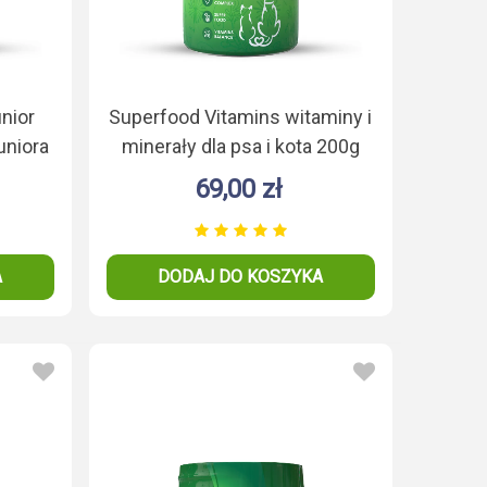
nior
Superfood Vitamins witaminy i
uniora
minerały dla psa i kota 200g
69,00 zł
A
DODAJ DO KOSZYKA