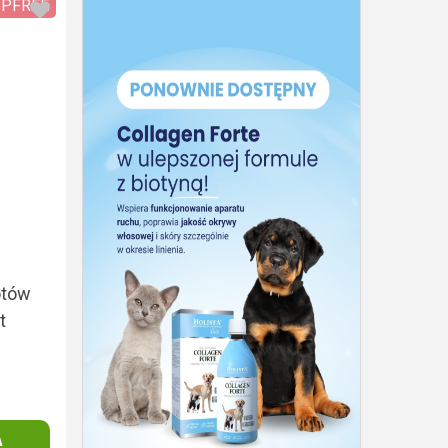
IPFREE
otów
t
A