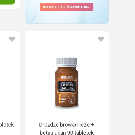
bletek
Drożdże browarnicze +
betaglukan 90 tabletek