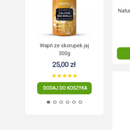
Natur
Wapń ze skorupek jaj
Kaolin dla ps
300g
25,00 zł
26,0
DODAJ DO KOSZYKA
DODAJ DO