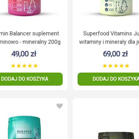
amin Balancer suplement
Superfood Vitamins Ju
minowo - mineralny 200g
witaminy i minerały dla j
200g
49,00 zł
69,00 zł
DODAJ DO KOSZYKA
DODAJ DO KOSZYK