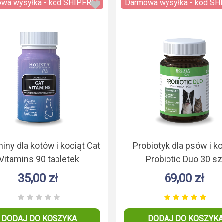
wa wysyłka - kod SHIPFREE
Darmowa wysyłka - kod SH
iny dla kotów i kociąt Cat
Probiotyk dla psów i k
Vitamins 90 tabletek
Probiotic Duo 30 sz
35,00 zł
69,00 zł
DODAJ DO KOSZYKA
DODAJ DO KOSZYK