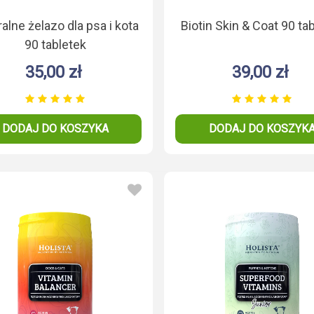
alne żelazo dla psa i kota
Biotin Skin & Coat 90 ta
90 tabletek
35,00 zł
39,00 zł
a i kota 70g
Drożdże browarnicze
Mączka z kryl
dla psa i kota 200g
kota 1
DODAJ DO KOSZYKA
DODAJ DO KOSZYK
0 zł
27,00 zł
29,00
 KOSZYKA
DODAJ DO KOSZYKA
DODAJ DO 