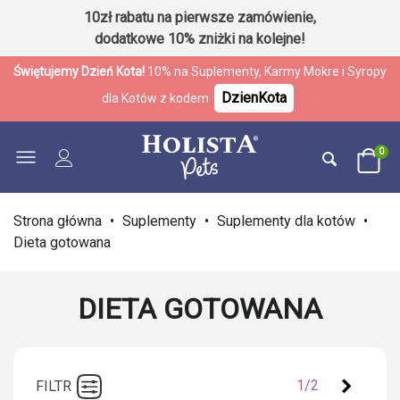
10zł rabatu na pierwsze zamówienie,
dodatkowe 10% zniżki na kolejne!
Świętujemy Dzień Kota!
10% na Suplementy, Karmy Mokre i Syropy
DzienKota
dla Kotów z kodem
0
Strona główna
•
Suplementy
•
Suplementy dla kotów
•
Dieta gotowana
DIETA GOTOWANA
Następ
1/2
FILTR