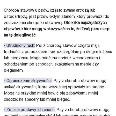
Choroba stawów u psów, często zwana artrozą lub
osteoartrozą, jest przewlekłym stanem, który prowadzi do
zniszczenia chrząstki stawowej.
Oto kilka najczęstszych
objawów, które mogą wskazywać na to, że Twój pies cierpi
na tę dolegliwość:
- Utrudniony ruch:
Psi z chorobą stawów często mają
trudności z poruszaniem się, szczególnie po długim leżeniu
lub siedzeniu. Mogą mieć trudności z wchodzeniem i
schodzeniem po schodach, skakaniem na meble czy
bieganiem.
- Ograniczenie aktywności:
Psy z chorobą stawów mogą
unikać aktywności, które wcześniej sprawiały im radość.
Mogą na przykład mniej bawić się zabawkami, mniej
chodzić na spacery lub mniej biegać.
- Zmiana postawy lub chodu:
Psy z chorobą stawów mogą
zmienić swój normalny chód lub postawę, często na skutek