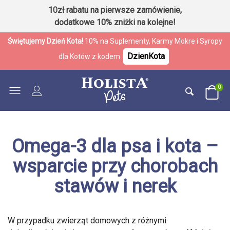
10zł rabatu na pierwsze zamówienie,
dodatkowe 10% zniżki na kolejne!
Świętujemy Dzień Kota!
10% na Suplementy, Karmy Mokre i Syropy
DzienKota
dla Kotów z kodem
0
Omega-3 dla psa i kota –
wsparcie przy chorobach
stawów i nerek
W przypadku zwierząt domowych z różnymi