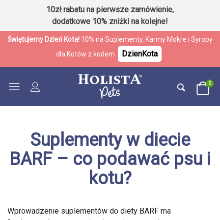
10zł rabatu na pierwsze zamówienie,
dodatkowe 10% zniżki na kolejne!
Świętujemy Dzień Kota!
10% na Suplementy, Karmy Mokre i Syropy
DzienKota
dla Kotów z kodem
0
Suplementy w diecie
BARF – co podawać psu i
kotu?
Wprowadzenie suplementów do diety BARF ma