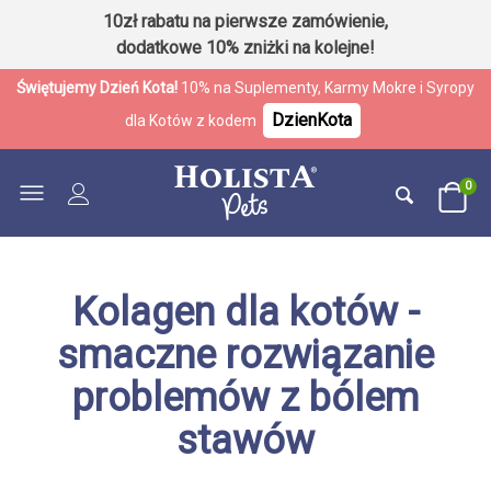
10zł rabatu na pierwsze zamówienie,
dodatkowe 10% zniżki na kolejne!
Świętujemy Dzień Kota!
10% na Suplementy, Karmy Mokre i Syropy
DzienKota
dla Kotów z kodem
0
Kolagen dla kotów -
smaczne rozwiązanie
problemów z bólem
stawów