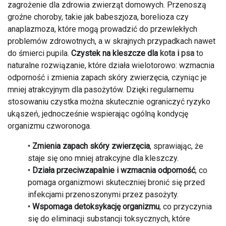
zagrożenie dla zdrowia zwierząt domowych. Przenoszą
groźne choroby, takie jak babeszjoza, borelioza czy
anaplazmoza, które mogą prowadzić do przewlekłych
problemów zdrowotnych, a w skrajnych przypadkach nawet
do śmierci pupila.
Czystek na kleszcze dla
kota
i
psa
to
naturalne rozwiązanie, które działa wielotorowo: wzmacnia
odporność i zmienia zapach skóry zwierzęcia, czyniąc je
mniej atrakcyjnym dla pasożytów. Dzięki regularnemu
stosowaniu czystka można skutecznie ograniczyć ryzyko
ukąszeń, jednocześnie wspierając ogólną kondycję
organizmu czworonoga.
•
Zmienia zapach skóry zwierzęcia
, sprawiając, że
staje się ono mniej atrakcyjne dla kleszczy.
•
Działa przeciwzapalnie i wzmacnia odporność
, co
pomaga organizmowi skuteczniej bronić się przed
infekcjami przenoszonymi przez pasożyty.
•
Wspomaga detoksykację organizmu
, co przyczynia
się do eliminacji substancji toksycznych, które