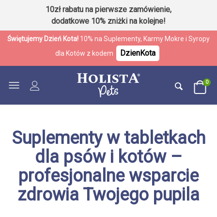
10zł rabatu na pierwsze zamówienie,
dodatkowe 10% zniżki na kolejne!
Świętujemy Dzień Kota!
10% na Suplementy, Karmy Mokre i Syropy
DzienKota
dla Kotów z kodem
0
Suplementy w tabletkach
dla psów i kotów –
profesjonalne wsparcie
zdrowia Twojego pupila