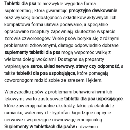
Tabletki dla psa
to niezwykle wygodna forma
suplementacji, która gwarantuje
precyzyjne dawkowanie
oraz wysoką biodostępność składników aktywnych. Ich
kompaktowa forma ułatwia podawanie, a specjalnie
opracowane receptury zapewniają skuteczne wsparcie
zdrowia czworonogów. Wiele psów boryka się z różnymi
problemami zdrowotnymi, dlatego odpowiednio dobrane
suplementy tabletki dla psa
mogą wspomóc walkę z
wieloma dolegliwościami. Dostępne są preparaty
wspierające
serce, układ nerwowy, stawy czy odporność
, a
także
tabletki dla psa uspokajające
, które pomagają
czworonogom radzić sobie ze stresem i lękiem.
W przypadku psów z problemami behawioralnymi lub
lękowymi, warto zastosować
tabletki dla psa uspokajające
,
które zawierają naturalne ekstrakty, takie jak ekstrakt z
rumianku, waleriany i L-tryptofan, łagodzące napięcie
nerwowe i wspierające równowagę emocjonalną.
Suplementy w tabletkach dla psów
o działaniu