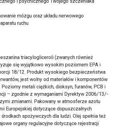
ycznego i psychicznego Twojego szczeniaka
jonowanie mózgu oraz układu nerwowego
aparatu ruchu
eszanina triacylogliceroli (zwanych również
kteryzuje się wyjątkowo wysokim poziomem EPA i
oporcji 18/12. Produkt wysokiego bezpieczeństwa
erwantów, jest wolny od materiałów i komponentów
Poziomy metali ciężkich, dioksyn, furanów, PCB i
ncji – zgodnie z wymaganiami Dyrektyw 2006/13/-
jszymi zmianami. Pakowany w atmosferze azotu
nii Europejskiej dotyczące dopuszczalnych
rodkach spożywczych dla ludzi. Olej spełnia też
jowe organy regulacyjne dotyczące rejestracji