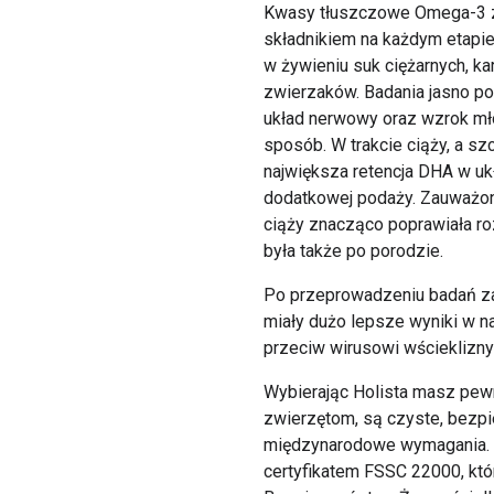
Kwasy tłuszczowe Omega-3 
składnikiem na każdym etapie
w żywieniu suk ciężarnych, ka
zwierzaków. Badania jasno po
układ nerwowy oraz wzrok mł
sposób. W trakcie ciąży, a s
największa retencja DHA w uk
dodatkowej podaży. Zauważo
ciąży znacząco poprawiała r
była także po porodzie.
Po przeprowadzeniu badań z
miały dużo lepsze wyniki w 
przeciw wirusowi wścieklizny
Wybierając Holista masz pew
zwierzętom, są czyste, bezpie
międzynarodowe wymagania. O
certyfikatem FSSC 22000, któr