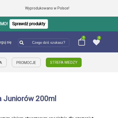
Wyprodukowano w Polsce!
RMO!
Sprawdź produkty
0
0
oguj się
STREFA WIEDZY
IA
PROMOCJE
a Juniorów 200ml