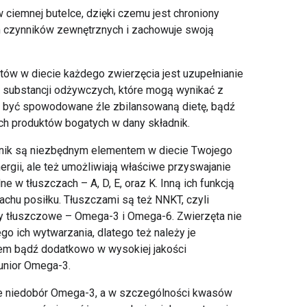
 ciemnej butelce, dzięki czemu jest chroniony
 czynników zewnętrznych i zachowuje swoją
w w diecie każdego zwierzęcia jest uzupełnianie
 substancji odżywczych, które mogą wynikać z
 być spowodowane źle zbilansowaną dietę, bądź
ch produktów bogatych w dany składnik.
adnik są niezbędnym elementem w diecie Twojego
rgii, ale też umożliwiają właściwe przyswajanie
e w tłuszczach – A, D, E, oraz K. Inną ich funkcją
achu posiłku. Tłuszczami są też NNKT, czyli
 tłuszczowe – Omega-3 i Omega-6. Zwierzęta nie
o ich wytwarzania, dlatego też należy je
em bądź dodatkowo w wysokiej jakości
Junior Omega-3.
cie niedobór Omega-3, a w szczególności kwasów