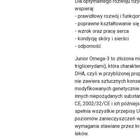
Dla optymalnego rozwoju fiz
wspieraj:
- prawidłowy rozwój i funkc
- poprawne kształtowanie się 
- wzrok oraz pracę serca
- kondycję skóry i sierści
- odporność
Junior Omega-3 to złożona mi
triglicerydami), która chara
DHA, czyli w przybliżonej pr
nie zawiera sztucznych kons
modyfikowanych genetycznie. 
innych niepożądanych substa
CE, 2002/32/CE i ich późnie
spełnia wszystkie przepisy U
poziomów zanieczyszczeń w ś
wymagania stawiane przez kra
leków.