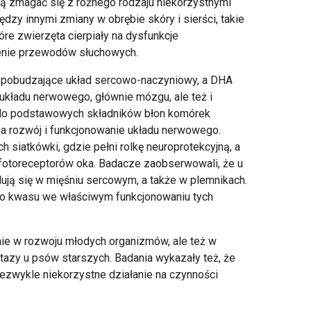
 zmagać się z różnego rodzaju niekorzystnymi
zy innymi zmiany w obrębie skóry i sierści, takie
tóre zwierzęta cierpiały na dysfunkcje
lenie przewodów słuchowych.
e pobudzające układ sercowo-naczyniowy, a DHA
 układu nerwowego, głównie mózgu, ale też i
ż do podstawowych składników błon komórek
a rozwój i funkcjonowanie układu nerwowego.
ch siatkówki, gdzie pełni rolkę neuroprotekcyjną, a
fotoreceptorów oka. Badacze zaobserwowali, że u
ują się w mięśniu sercowym, a także w plemnikach.
tego kwasu we właściwym funkcjonowaniu tych
e w rozwoju młodych organizmów, ale też w
azy u psów starszych. Badania wykazały też, że
ezwykle niekorzystne działanie na czynności