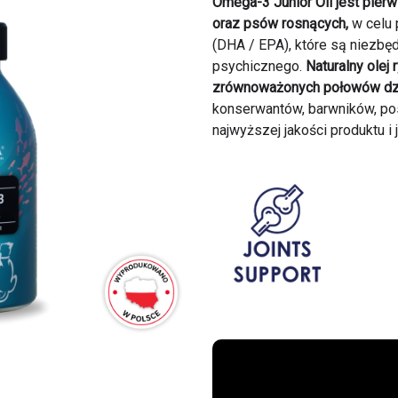
Omega-3 Junior Oil jest pier
oraz psów rosnących,
w celu 
(DHA / EPA), które są niezbę
psychicznego.
Naturalny ole
zrównoważonych połowów dzik
konserwantów, barwników, pos
najwyższej jakości produktu 