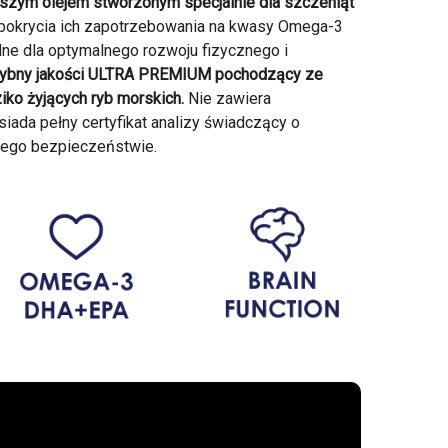
wszym olejem stworzonym specjalnie dla szczeniąt
pokrycia ich zapotrzebowania na kwasy Omega-3
dne dla optymalnego rozwoju fizycznego i
j rybny jakości ULTRA PREMIUM pochodzący ze
o żyjących ryb morskich.
Nie zawiera
iada pełny certyfikat analizy świadczący o
i jego bezpieczeństwie.