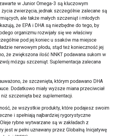
zawarte w Junior Omega-3 są kluczowym
 życia zwierzęcia, jednak szczególnie zalecane są
rmiących, ale także małych szczeniąt i młodych
kazują, że EPA i DHA są niezbędne do tego, by
odego organizmu rozwijały się we właściwy
zczególnie pod jej koniec u ssaków ma miejsce
ładzie nerwowym płodu, stąd też konieczność jej
no, że zwiększona ilość NNKT podawana sukom w
ozwój mózgu szczeniąt. Suplementacja zalecana
auważono, że szczenięta, którym podawano DHA
nauce. Dodatkowo miały wyższe miana przeciwciał
 niż szczenięta bez suplementacji.
ność, że wszystkie produkty, które podajesz swoim
czne i spełniają najbardziej rygorystyczne
leje rybne wytwarzane są w zakładach z
y jest w pełni uznawany przez Globalną Inicjatywę