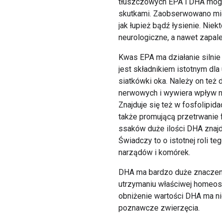
tłuszczowych EPA i DHA mogą
skutkami. Zaobserwowano międ
jak łupież bądź łysienie. Niek
neurologiczne, a nawet zapa
Kwas EPA ma działanie silni
jest składnikiem istotnym dla
siatkówki oka. Należy on te
nerwowych i wywiera wpływ n
Znajduje się też w fosfolipida
także promującą przetrwanie 
ssaków duże ilości DHA znajd
Świadczy to o istotnej roli 
narządów i komórek.
DHA ma bardzo duże znaczeni
utrzymaniu właściwej homeost
obniżenie wartości DHA ma ni
poznawcze zwierzęcia.