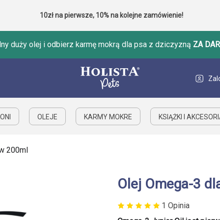
10zł na pierwsze, 10% na kolejne zamówienie!
ny duży olej i odbierz karmę mokrą dla psa z dziczyzną
ZA DA
Zal
ONI
OLEJE
KARMY MOKRE
KSIĄŻKI I AKCESOR
ów 200ml
Olej Omega-3 dl
1 Opinia