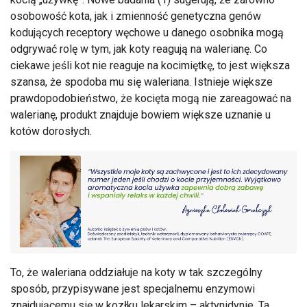
osobowość kota, jak i zmienność genetyczna genów
kodujących receptory węchowe u danego osobnika mogą
odgrywać rolę w tym, jak koty reagują na walerianę. Co
ciekawe jeśli kot nie reaguje na kocimiętkę, to jest większa
szansa, że spodoba mu się waleriana. Istnieje większe
prawdopodobieństwo, że kocięta mogą nie zareagować na
walerianę, produkt znajduje bowiem większe uznanie u
kotów dorosłych.
To, że waleriana oddziałuje na koty w tak szczególny
sposób, przypisywane jest specjalnemu enzymowi
znajdującemu się w kozłku lekarskim – aktynidynie. Ta