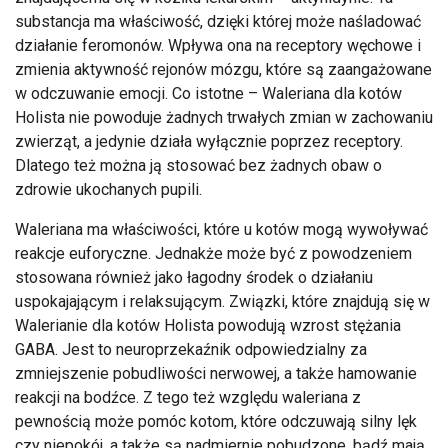
substancja ma właściwość, dzięki której może naśladować
działanie feromonów. Wpływa ona na receptory węchowe i
zmienia aktywność rejonów mózgu, które są zaangażowane
w odczuwanie emocji. Co istotne – Waleriana dla kotów
Holista nie powoduje żadnych trwałych zmian w zachowaniu
zwierząt, a jedynie działa wyłącznie poprzez receptory.
Dlatego też można ją stosować bez żadnych obaw o
zdrowie ukochanych pupili.
Waleriana ma właściwości, które u kotów mogą wywoływać
reakcje euforyczne. Jednakże może być z powodzeniem
stosowana również jako łagodny środek o działaniu
uspokajającym i relaksującym. Związki, które znajdują się w
Walerianie dla kotów Holista powodują wzrost stężania
GABA. Jest to neuroprzekaźnik odpowiedzialny za
zmniejszenie pobudliwości nerwowej, a także hamowanie
reakcji na bodźce. Z tego też względu waleriana z
pewnością może pomóc kotom, które odczuwają silny lęk
czy niepokój, a także są nadmiernie pobudzone, bądź mają