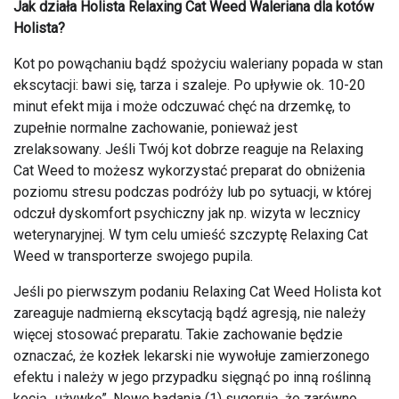
Jak działa Holista Relaxing Cat Weed Waleriana dla kotów
Holista?
Kot po powąchaniu bądź spożyciu waleriany popada w stan
ekscytacji: bawi się, tarza i szaleje. Po upływie ok. 10-20
minut efekt mija i może odczuwać chęć na drzemkę, to
zupełnie normalne zachowanie, ponieważ jest
zrelaksowany. Jeśli Twój kot dobrze reaguje na Relaxing
Cat Weed to możesz wykorzystać preparat do obniżenia
poziomu stresu podczas podróży lub po sytuacji, w której
odczuł dyskomfort psychiczny jak np. wizyta w lecznicy
weterynaryjnej. W tym celu umieść szczyptę Relaxing Cat
Weed w transporterze swojego pupila.
Jeśli po pierwszym podaniu Relaxing Cat Weed Holista kot
zareaguje nadmierną ekscytacją bądź agresją, nie należy
więcej stosować preparatu. Takie zachowanie będzie
oznaczać, że kozłek lekarski nie wywołuje zamierzonego
efektu i należy w jego przypadku sięgnąć po inną roślinną
kocią „używkę”. Nowe badania (1) sugerują, że zarówno