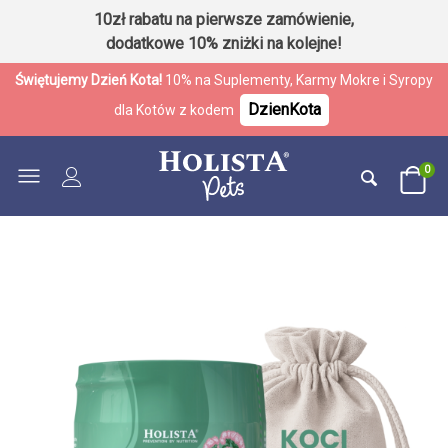
10zł rabatu na pierwsze zamówienie,
dodatkowe 10% zniżki na kolejne!
Świętujemy Dzień Kota!
10% na Suplementy, Karmy Mokre i Syropy
DzienKota
dla Kotów z kodem
0