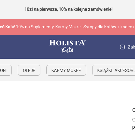
10zł na pierwsze, 10% na kolejne zamówienie!
eń Kota!
10% na Suplementy, Karmy Mokre i Syropy dla Kotów z kodem
Zal
ONI
OLEJE
KARMY MOKRE
KSIĄŻKI I AKCESOR
O
O
p