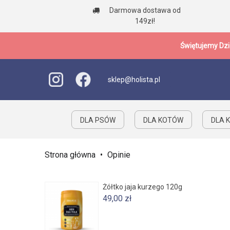
Darmowa dostawa od
149zł!
Świętujemy Dzi
sklep@holista.pl
DLA PSÓW
DLA KOTÓW
DLA K
Strona główna
•
Opinie
Żółtko jaja kurzego 120g
49,00 zł