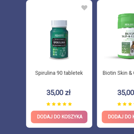
 psa i
Spirulina 90 tabletek
Biotin Skin &
l
35,00 zł
35,00
ZYKA
DODAJ DO KOSZYKA
DODAJ DO 