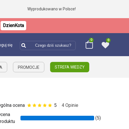
Wyprodukowano w Polsce!
DzienKota
0
0
oguj się
STREFA WIEDZY
IA
PROMOCJE
gólna ocena
5
4 Opinie
cena
(5)
roduktu