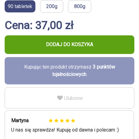
90 tabletek
200g
800g
Cena: 37,00 zł
DODAJ DO KOSZYKA
Kupując ten produkt otrzymasz
3
punktów
lojalnościowych
.
Ulubione
Martyna
U nas się sprawdza! Kupuję od dawna i polecam :)