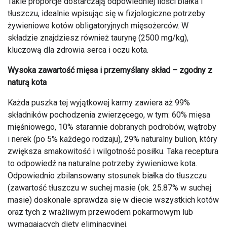
Takie proporcje dostarczają odpowiedniej ilości białka i
tłuszczu, idealnie wpisując się w fizjologiczne potrzeby
żywieniowe kotów obligatoryjnych mięsożerców. W
składzie znajdziesz również taurynę (2500 mg/kg),
kluczową dla zdrowia serca i oczu kota.
Wysoka zawartość mięsa i przemyślany skład – zgodny z
naturą kota
Każda puszka tej wyjątkowej karmy zawiera aż 99%
składników pochodzenia zwierzęcego, w tym: 60% mięsa
mięśniowego, 10% starannie dobranych podrobów, wątroby
i nerek (po 5% każdego rodzaju), 29% naturalny bulion, który
zwiększa smakowitość i wilgotność posiłku. Taka receptura
to odpowiedź na naturalne potrzeby żywieniowe kota.
Odpowiednio zbilansowany stosunek białka do tłuszczu
(zawartość tłuszczu w suchej masie (ok. 25.87% w suchej
masie) doskonale sprawdza się w diecie wszystkich kotów
oraz tych z wrażliwym przewodem pokarmowym lub
wymagających diety eliminacyjnej.