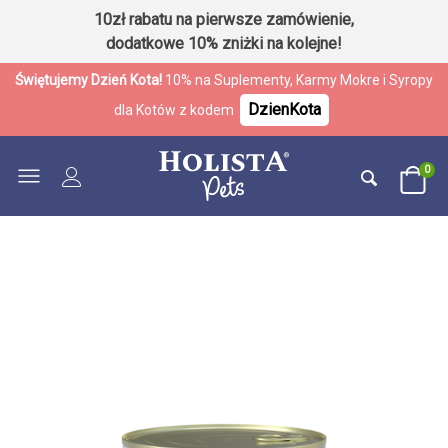
10zł rabatu na pierwsze zamówienie,
dodatkowe 10% zniżki na kolejne!
Świętujemy Dzień Kota!
10% na Suplementy, Karmy Mokre i Syropy
DzienKota
dla Kotów z kodem
0