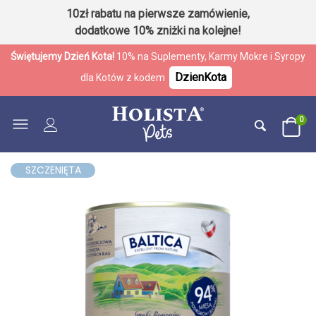
10zł rabatu na pierwsze zamówienie,
dodatkowe 10% zniżki na kolejne!
Świętujemy Dzień Kota!
10% na Suplementy, Karmy Mokre i Syropy
DzienKota
dla Kotów z kodem
0
SZCZENIĘTA