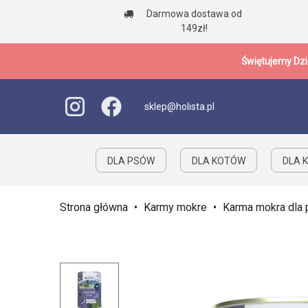
Darmowa dostawa od
149zł!
Świętujemy Dzi
sklep@holista.pl
DLA PSÓW
DLA KOTÓW
DLA K
Strona główna
•
Karmy mokre
•
Karma mokra dla 