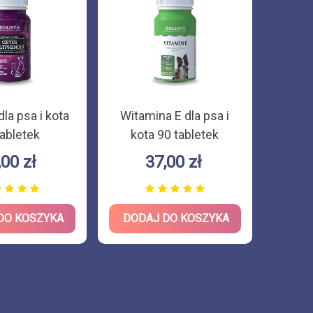
la psa i kota
Witamina E dla psa i
Vit
tabletek
kota 90 tabletek
suple
- mine
,00 zł
37,00 zł
DO KOSZYKA
DODAJ DO KOSZYKA
DOD