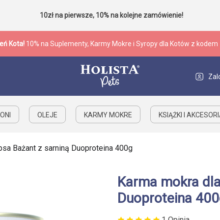
10zł na pierwsze, 10% na kolejne zamówienie!
eń Kota!
10% na Suplementy, Karmy Mokre i Syropy dla Kotów z kodem
Zal
ONI
OLEJE
KARMY MOKRE
KSIĄŻKI I AKCESOR
psa Bażant z sarniną Duoproteina 400g
Karma mokra dla
Duoproteina 400
1 Opinia