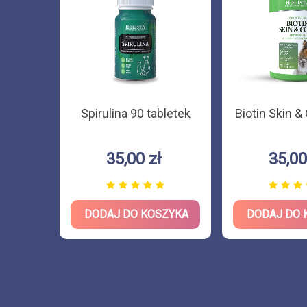
 psa i
Spirulina 90 tabletek
Biotin Skin &
l
35,00 zł
35,00
ZYKA
DODAJ DO KOSZYKA
DODAJ DO 