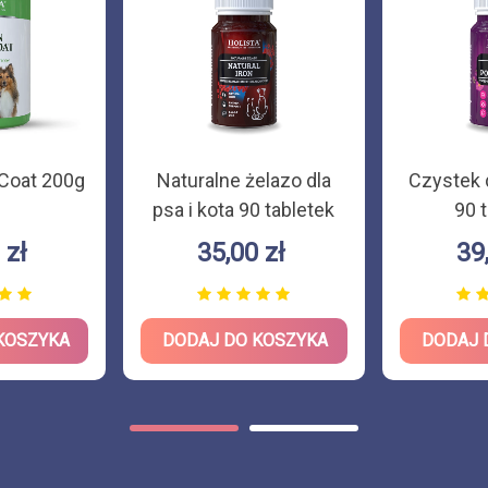
 Coat 200g
Naturalne żelazo dla
Czystek d
psa i kota 90 tabletek
90 
 zł
35,00 zł
39
KOSZYKA
DODAJ DO KOSZYKA
DODAJ 