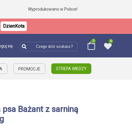
Wyprodukowano w Polsce!
DzienKota
0
0
oguj się
STREFA WIEDZY
IA
PROMOCJE
 psa Bażant z sarniną
g