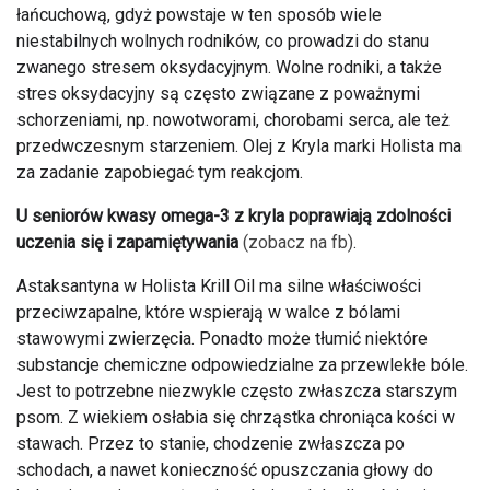
łańcuchową, gdyż powstaje w ten sposób wiele
niestabilnych wolnych rodników, co prowadzi do stanu
zwanego stresem oksydacyjnym. Wolne rodniki, a także
stres oksydacyjny są często związane z poważnymi
schorzeniami, np. nowotworami, chorobami serca, ale też
przedwczesnym starzeniem. Olej z Kryla marki Holista ma
za zadanie zapobiegać tym reakcjom.
U seniorów kwasy omega-3 z kryla poprawiają zdolności
uczenia się i zapamiętywania
(zobacz na fb)
.
Astaksantyna w Holista Krill Oil ma silne właściwości
przeciwzapalne, które wspierają w walce z bólami
stawowymi zwierzęcia. Ponadto może tłumić niektóre
substancje chemiczne odpowiedzialne za przewlekłe bóle.
Jest to potrzebne niezwykle często zwłaszcza starszym
psom. Z wiekiem osłabia się chrząstka chroniąca kości w
stawach. Przez to stanie, chodzenie zwłaszcza po
schodach, a nawet konieczność opuszczania głowy do