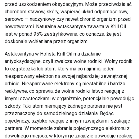
przed uszkodzeniem oksydacyjnym. Może przeciwdziałać
chorobom stawów, skóry, wspierać układ odpornościowy,
sercowo — naczyniowy czy nawet chronić organizm przed
nowotworami. Naturalna astaksantyna zawarta w Krill Oil
jest w ponad 95% zestryfikowana, co oznacza, że jest
doskonale wchłaniana przez organizm.
Astaksantyna w Holista Krill Oil ma działanie
antyoksydacyjne, czyli zwalcza wolne rodniki. Wolny rodnik
to cząsteczka lub atom, który ma co najmniej jeden
niesparowany elektron na swojej najbardziej zewnętrznej
orbicie. Niesparowane elektrony są niestabilne i bardzo
reaktywne, co sprawia, że wolne rodniki łatwo reagują z
innymi cząsteczkami w organizmie, potencjalnie powodując
szkody. Taki atom niemający żadnego partnera nie jest
przeznaczony do samodzielnego działania. Będąc
pojedynczy, szybko reaguje z innymi związkami, szukając
partnera. W momencie zabrania pojedynczego elektronu z
dowolnego miejsca, w którym je znajdzie powoduje reakcję