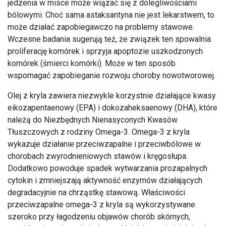
jedzenia w misce może wiązać się z dolegliwościami
bólowymi. Choć sama astaksantyna nie jest lekarstwem, to
może działać zapobiegawczo na problemy stawowe.
Wczesne badania sugerują też, że związek ten spowalnia
proliferację komórek i sprzyja apoptozie uszkodzonych
komórek (śmierci komórki). Może w ten sposób
wspomagać zapobieganie rozwoju choroby nowotworowej.
Olej z kryla zawiera niezwykle korzystnie działające kwasy
eikozapentaenowy (EPA) i dokozaheksaenowy (DHA), które
należą do Niezbędnych Nienasyconych Kwasów
Tłuszczowych z rodziny Omega-3. Omega-3 z kryla
wykazuje działanie przeciwzapalne i przeciwbólowe w
chorobach zwyrodnieniowych stawów i kręgosłupa.
Dodatkowo powoduje spadek wytwarzania prozapalnych
cytokin i zmniejszają aktywność enzymów działających
degradacyjnie na chrząstkę stawową. Właściwości
przeciwzapalne omega-3 z kryla są wykorzystywane
szeroko przy łagodzeniu objawów chorób skórnych,