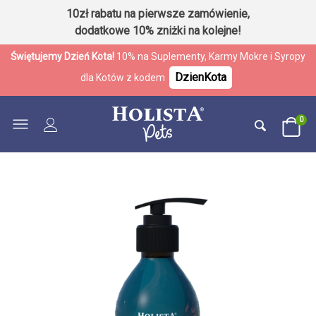
10zł rabatu na pierwsze zamówienie,
dodatkowe 10% zniżki na kolejne!
Świętujemy Dzień Kota!
10% na Suplementy, Karmy Mokre i Syropy
DzienKota
dla Kotów z kodem
0