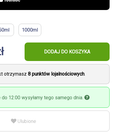
50ml
1000ml
Anna
sosia Holista znalazł się na liście
Doskonał
kie moje cztery koty! Polecam mocno.
wesołemu
ł
DODAJ DO KOSZYKA
ukt otrzymasz
8
punktów lojalnościowych
.
 do 12:00 wysyłamy tego samego dnia.
Ulubione