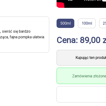
500ml
100ml
2
Wanda
 sierść się bardzo
Żaden inny olej tylko ten z ło
cząca, fajna pompka ułatwia
akceptowanych przez wszyst
Cena: 89,00 z
Kupując ten prod
Zamówienia złożone