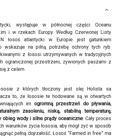
tycki, występuje w północnej części Oceanu
ckim i w rzekach Europy. Według Czerwonej Listy
N łosoś atlantycki w Europie jest gatunkiem
o wskazuje na pilną potrzebę ochrony tych ryb.
skiwanymi z łososi utrzymywanych w tradycyjnych
h ograniczonej przestrzeni, żywionych paszami z
się z celem.
sosie z których tłoczony jest olej Holista sa
cza to, że łososie te hodowane są w otwartych
ewniających im
ogromną przestrzeń do pływania,
ralnym zasoleniu, niską, stabilną temperaturę,
y obieg wody i silne prądy oceaniczne
. Cały proces
ich warunków życia łososia, aby mógł żyć w sposób
siągnąć pełną dojrzałość. Łosoś “Farmed in free” ma