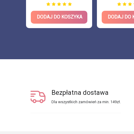
ZYKA
DODAJ DO KOSZYKA
DODAJ DO 
Bezpłatna dostawa
Dla wszystkich zamówień za min. 149zł.