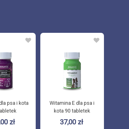
la psa i kota
Witamina E dla psa i
Vit
tabletek
kota 90 tabletek
suple
- mine
,00 zł
37,00 zł