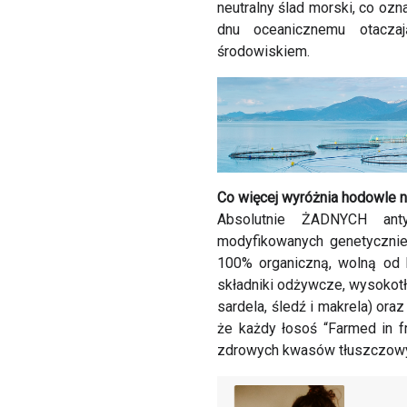
neutralny ślad morski, co oz
dnu oceanicznemu otacza
środowiskiem.
Co więcej wyróżnia hodowle 
Absolutnie ŻADNYCH ant
modyfikowanych genetycznie
100% organiczną, wolną od 
składniki odżywcze, wysokotłu
sardela, śledź i makrela) oraz
że każdy łosoś “Farmed in 
zdrowych kwasów tłuszczowy