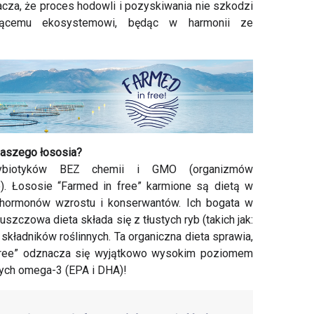
nacza, że proces hodowli i pozyskiwania nie szkodzi
jącemu ekosystemowi, będąc w harmonii ze
naszego łososia?
ybiotyków BEZ chemii i GMO (organizmów
). Łososie “Farmed in free” karmione są dietą w
hormonów wzrostu i konserwantów. Ich bogata w
szczowa dieta składa się z tłustych ryb (takich jak:
 składników roślinnych. Ta organiczna dieta sprawia,
free” odznacza się wyjątkowo wysokim poziomem
ch omega-3 (EPA i DHA)!