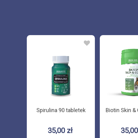
 psa i
Spirulina 90 tabletek
Biotin Skin &
l
35,00 zł
35,00