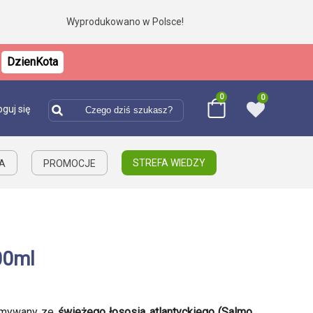
Wyprodukowano w Polsce!
DzienKota
0
0
oguj się
STREFA WIEDZY
IA
PROMOCJE
00ml
zymywany ze
świeżego łososia atlantyckiego
(Salmo