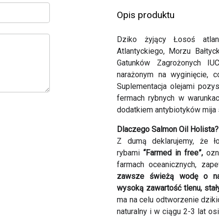
Opis produktu
Dziko żyjący Łosoś atlan
Atlantyckiego, Morzu Bałty
Gatunków Zagrożonych IUC
narażonym na wyginięcie, c
Suplementacja olejami pozy
fermach rybnych w warunkac
dodatkiem antybiotyków mija 
Dlaczego Salmon Oil Holista?
Z dumą deklarujemy, że ło
rybami
“Farmed in free”,
ozna
farmach oceanicznych, zap
zawsze
świeżą wodę o natu
wysoką zawartość tlenu, stał
ma na celu odtworzenie dzik
naturalny i w ciągu 2-3 lat o