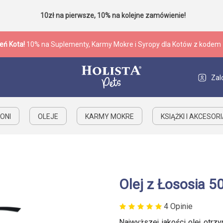
10zł na pierwsze, 10% na kolejne zamówienie!
eń Kota!
10% na Suplementy, Karmy Mokre i Syropy dla Kotów z kodem
Zal
ONI
OLEJE
KARMY MOKRE
KSIĄŻKI I AKCESOR
Olej z Łososia 5
4 Opinie
Najwyższej jakości olej otr