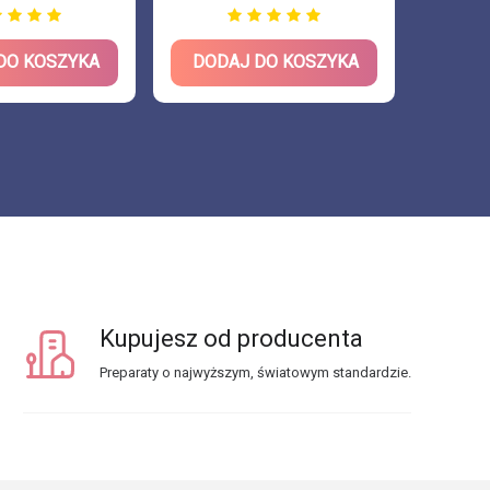
DO KOSZYKA
DODAJ DO KOSZYKA
DOD
Kupujesz od producenta
Preparaty o najwyższym, światowym standardzie.