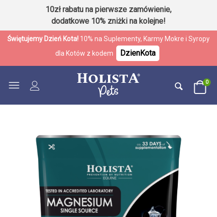
10zł rabatu na pierwsze zamówienie,
dodatkowe 10% zniżki na kolejne!
Świętujemy Dzień Kota!
10% na Suplementy, Karmy Mokre i Syropy
DzienKota
dla Kotów z kodem
0