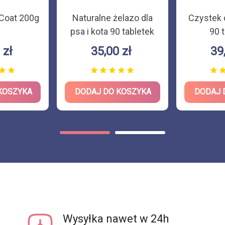
 Coat 200g
Naturalne żelazo dla
Czystek d
psa i kota 90 tabletek
90 
 zł
35,00 zł
39
KOSZYKA
DODAJ DO KOSZYKA
DODAJ 
Wysyłka nawet w 24h