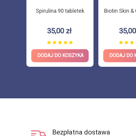
 psa i
Spirulina 90 tabletek
Biotin Skin &
l
35,00 zł
35,00
ZYKA
DODAJ DO KOSZYKA
DODAJ DO 
Bezpłatna dostawa