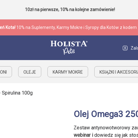
10zł na pierwsze, 10% na kolejne zamówienie!
eń Kota!
10% na Suplementy, Karmy Mokre i Syropy dla Kotów z kodem
Zal
ONI
OLEJE
KARMY MOKRE
KSIĄŻKI I AKCESOR
 Spirulina 100g
Olej Omega3 250
Zestaw antynowotworowy zawi
webinar i
dowiedz się jak sto