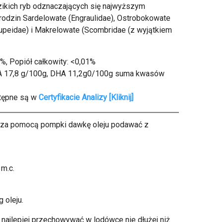
zikich ryb odznaczających się najwyższym
dzin Sardelowate (Engraulidae), Ostrobokowate
lupeidae) i Makrelowate (Scombridae (z wyjątkiem
%, Popiół całkowity: <0,01%
PA 17,8 g/100g, DHA 11,2g0/100g suma kwasów
stępne są w
Certyfikacie Analizy [Kliknij]
za pomocą pompki dawkę oleju podawać z
 m.c.
 oleju.
 najlepiej przechowywać w lodówce nie dłużej niż