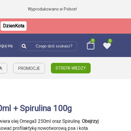
Wyprodukowano w Polsce!
DzienKota
0
0
oguj się
STREFA WIEDZY
IA
PROMOCJE
ml + Spirulina 100g
era olej Omega3 250ml oraz Spirulinę.
Obejrzyj
sować profilaktykę nowotworową psa i kota.