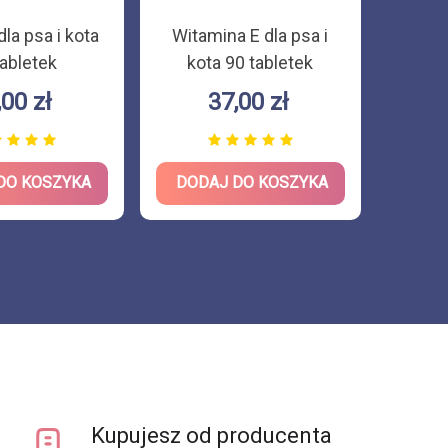
la psa i kota
Witamina E dla psa i
Vit
tabletek
kota 90 tabletek
suple
- mine
,00 zł
37,00 zł
DO KOSZYKA
DODAJ DO KOSZYKA
DOD
Kupujesz od producenta