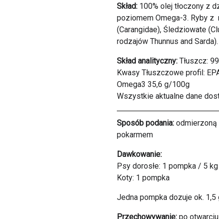
Skład:
100% olej tłoczony z d
poziomem Omega-3. Ryby z ro
(Carangidae), Śledziowate (C
rodzajów Thunnus and Sarda).
Skład analityczny:
Tłuszcz: 99
Kwasy Tłuszczowe profil: E
Omega3 35,6 g/100g
Wszystkie aktualne dane do
Sposób podania:
odmierzoną 
pokarmem
Dawkowanie:
Psy dorosłe: 1 pompka / 5 kg
Koty: 1 pompka
Jedna pompka dozuje ok. 1,5 g
Przechowywanie:
po otwarciu