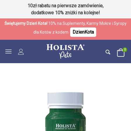
10zł rabatu na pierwsze zamówienie,
dodatkowe 10% zniżki na kolejne!
Świętujemy Dzień Kota!
10% na Suplementy, Karmy Mokre i Syropy
DzienKota
dla Kotów z kodem
0