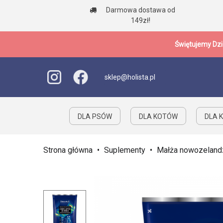
Darmowa dostawa od
149zł!
Świętujemy Dzi
sklep@holista.pl
DLA PSÓW
DLA KOTÓW
DLA K
Strona główna
•
Suplementy
•
Małża nowozelandz