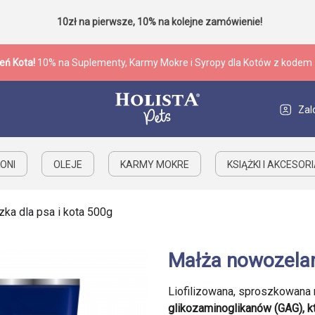
10zł na pierwsze, 10% na kolejne zamówienie!
eń Kota!
10% na Suplementy, Karmy Mokre i Syropy dla Kotów z kodem
Zal
ONI
OLEJE
KARMY MOKRE
KSIĄŻKI I AKCESOR
ka dla psa i kota 500g
Małża nowozelan
Liofilizowana, sproszkowana 
glikozaminoglikanów (GAG), 