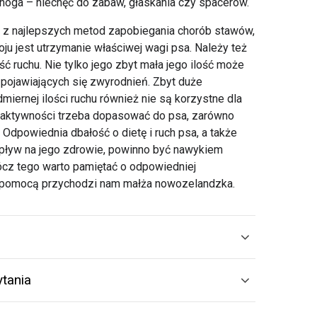
oga – niechęć do zabaw, głaskania czy spacerów.
ą z najlepszych metod zapobiegania chorób stawów,
oju jest utrzymanie właściwej wagi psa. Należy też
 ruchu. Nie tylko jego zbyt mała jego ilość może
 pojawiających się zwyrodnień. Zbyt duże
iernej ilości ruchu również nie są korzystne dla
 aktywności trzeba dopasować do psa, zarówno
. Odpowiednia dbałość o dietę i ruch psa, a także
pływ na jego zdrowie, powinno być nawykiem
ócz tego warto pamiętać o odpowiedniej
 z pomocą przychodzi nam małża nowozelandzka.
tania