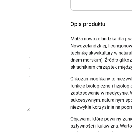
Opis produktu
Małża nowozelandzka dla psa 
Nowozelandzkiej, licencjono
technikę akwakultury w natur
dnem morskim). Źródło gliko
składnikiem chrząstek międz
Glikozaminoglikany to niezwy
funkcje biologiczne i fizjolo
zastosowanie w medycynie. W
sukcesywnym, naturalnym sp
niezwykle korzystnie na popra
Objawami, które powinny zanie
sztywności i kulawizna. Warto