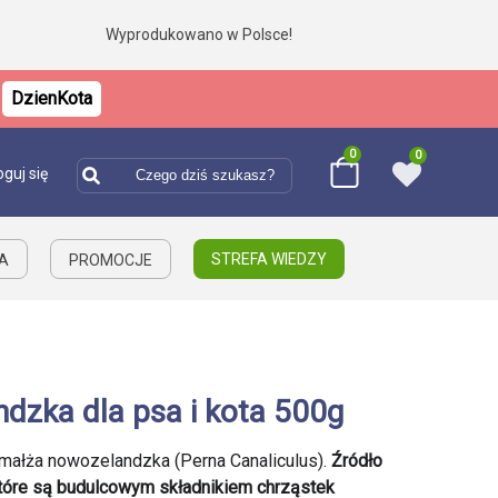
Wyprodukowano w Polsce!
DzienKota
0
0
oguj się
STREFA WIEDZY
IA
PROMOCJE
dzka dla psa i kota 500g
małża nowozelandzka (Perna Canaliculus).
Źródło
które są budulcowym składnikiem chrząstek