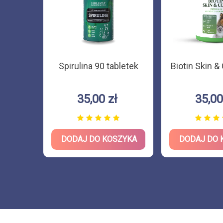
 psa i
Spirulina 90 tabletek
Biotin Skin &
l
35,00 zł
35,00
ZYKA
DODAJ DO KOSZYKA
DODAJ DO 