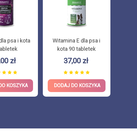
la psa i kota
Witamina E dla psa i
Vit
tabletek
kota 90 tabletek
suple
- mine
,00 zł
37,00 zł
DO KOSZYKA
DODAJ DO KOSZYKA
DOD