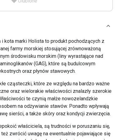
Ulubione
i kota marki Holista to produkt pochodzących z
wanej farmy morskiej stosującej zrównoważoną
alnym środowisku morskim (liny wyrastające nad
zaminoglikanów (GAG), które są budulcowym
ykostnych oraz płynów stawowych.
kłe cząsteczki, które ze względu na bardzo ważne
giczne oraz wielorakie właściwości znalazły szerokie
łaściwości te czynią małże nowozelandzkie
osobem na odżywianie stawów. Ponadto wpływają
wę sierści, a także skóry oraz kondycji zwierzęcia.
pokoić właściciela, są trudności w poruszaniu się,
 też zwrócić uwagę na ewentualnie pojawiające się