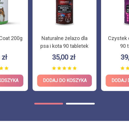
 Coat 200g
Naturalne żelazo dla
Czystek d
psa i kota 90 tabletek
90 
 zł
35,00 zł
39
KOSZYKA
DODAJ DO KOSZYKA
DODAJ 