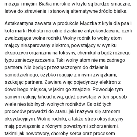
mózgu i mięśni. Białka morskie w krylu są bardzo smaczne,
łatwe do strawienia i stanowią alternatywne źródło białka.
Astaksantyna zawarta w produkcie Mączka z kryla dla psa i
kota marki Holista ma silne działanie antyoksydacyjne, czyli
zwalczające wolne rodniki. Wolny rodnik to wolny atom
mający niesparowany elektron, powstający w wyniku
ekspozycji organizmu na toksyny, chemikalia bądź różnego
typu zanieczyszczenia. Taki wolny atom nie ma żadnego
partnera. Nie będąc przeznaczonym do działania
samodzielnego, szybko reaguje z innymi związkami,
szukając partnera. Zawiera więc pojedynczy elektron z
dowolnego miejsca, w jakim go znajdzie. Powoduje tym
samym reakcję łańcuchową, gdyż powstaje w ten sposób
wiele niestabilnych wolnych rodników. Całość tych
procesów prowadzi do stanu, jaki nazywa się stresem
oksydacyjnym. Wolne rodniki, a także stres oksydacyjny
mają powiązania z różnymi poważnymi schorzeniami,
takimi jak nowotwory, choroby serca oraz procesem