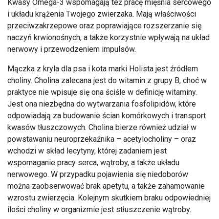
Kwasy Omega-3 wspomagają też pracę mięśnia sercowego
i układu krążenia Twojego zwierzaka. Mają właściwości
przeciwzakrzepowe oraz poprawiające rozszerzanie się
naczyń krwionośnych, a także korzystnie wpływają na układ
nerwowy i przewodzeniem impulsów.
Mączka z kryla dla psa i kota marki Holista jest źródłem
choliny. Cholina zalecana jest do witamin z grupy B, choć w
praktyce nie wpisuje się ona ściśle w definicję witaminy.
Jest ona niezbędna do wytwarzania fosfolipidów, które
odpowiadają za budowanie ścian komórkowych i transport
kwasów tłuszczowych. Cholina bierze również udział w
powstawaniu neuroprzekaźnika – acetylocholiny – oraz
wchodzi w skład lecytyny, której zadaniem jest
wspomaganie pracy serca, wątroby, a także układu
nerwowego. W przypadku pojawienia się niedoborów
można zaobserwować brak apetytu, a także zahamowanie
wzrostu zwierzęcia. Kolejnym skutkiem braku odpowiedniej
ilości choliny w organizmie jest stłuszczenie wątroby.