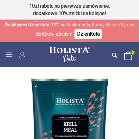
10zł rabatu na pierwsze zamówienie,
dodatkowe 10% zniżki na kolejne!
Świętujemy Dzień Kota!
10% na Suplementy, Karmy Mokre i Syropy
DzienKota
dla Kotów z kodem
0