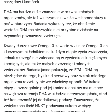
narządów i komórek.
DHA ma bardzo duże znaczenie w rozwoju młodych
organizmów, ale też w utrzymaniu właściwej homeostazy u
psów starszych. Badania wykazały też, że obniżenie
wartości DHA ma niezwykle niekorzystne działanie na
czynności poznawcze zwierzęcia.
Kwasy tłuszczowe Omega-3 zawarte w Junior Omega-3 są
kluczowym składnikiem na każdym etapie życia zwierzęcia,
jednak szczególnie zalecane są w żywieniu suk ciężarnych,
karmiących, ale także małych szczeniąt i młodych
zwierzaków. Badania jasno pokazują, że EPA i DHA są
niezbędne do tego, by układ nerwowy oraz wzrok młodego
organizmu rozwijały się we właściwy sposób. W trakcie
ciąży, a szczególnie pod jej koniec u ssaków ma miejsce
największa retencja DHA w układzie nerwowym płodu, stąd
też konieczność jej dodatkowej podaży. Zauważono, że
zwiększona ilość NNKT podawana sukom w ciąży
znacząco poprawiała rozwój mózgu szczeniąt.