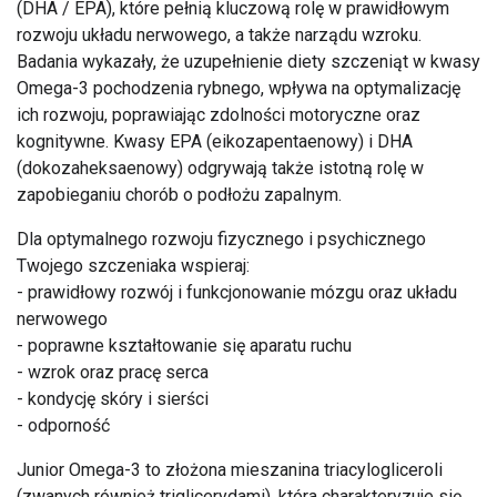
(DHA / EPA), które pełnią kluczową rolę w prawidłowym
rozwoju układu nerwowego, a także narządu wzroku.
Badania wykazały, że uzupełnienie diety szczeniąt w kwasy
Omega-3 pochodzenia rybnego, wpływa na optymalizację
ich rozwoju, poprawiając zdolności motoryczne oraz
kognitywne. Kwasy EPA (eikozapentaenowy) i DHA
(dokozaheksaenowy) odgrywają także istotną rolę w
zapobieganiu chorób o podłożu zapalnym.
Dla optymalnego rozwoju fizycznego i psychicznego
Twojego szczeniaka wspieraj:
- prawidłowy rozwój i funkcjonowanie mózgu oraz układu
nerwowego
- poprawne kształtowanie się aparatu ruchu
- wzrok oraz pracę serca
- kondycję skóry i sierści
- odporność
Junior Omega-3 to złożona mieszanina triacylogliceroli
(zwanych również triglicerydami), która charakteryzuje się