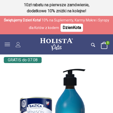
10zł rabatu na pierwsze zamówienie,
dodatkowe 10% zniżki na kolejne!
Świętujemy Dzień Kota!
10% na Suplementy, Karmy Mokre i Syropy
DzienKota
dla Kotów z kodem
0
GRATIS do 07.08