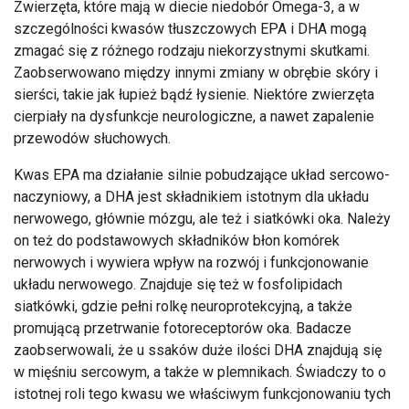
Zwierzęta, które mają w diecie niedobór Omega-3, a w
szczególności kwasów tłuszczowych EPA i DHA mogą
zmagać się z różnego rodzaju niekorzystnymi skutkami.
Zaobserwowano między innymi zmiany w obrębie skóry i
sierści, takie jak łupież bądź łysienie. Niektóre zwierzęta
cierpiały na dysfunkcje neurologiczne, a nawet zapalenie
przewodów słuchowych.
Kwas EPA ma działanie silnie pobudzające układ sercowo-
naczyniowy, a DHA jest składnikiem istotnym dla układu
nerwowego, głównie mózgu, ale też i siatkówki oka. Należy
on też do podstawowych składników błon komórek
nerwowych i wywiera wpływ na rozwój i funkcjonowanie
układu nerwowego. Znajduje się też w fosfolipidach
siatkówki, gdzie pełni rolkę neuroprotekcyjną, a także
promującą przetrwanie fotoreceptorów oka. Badacze
zaobserwowali, że u ssaków duże ilości DHA znajdują się
w mięśniu sercowym, a także w plemnikach. Świadczy to o
istotnej roli tego kwasu we właściwym funkcjonowaniu tych