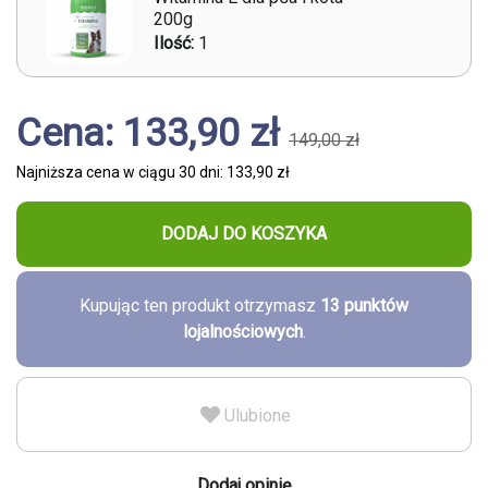
200g
Ilość:
1
Cena: 133,90 zł
149,00 zł
Najniższa cena w ciągu 30 dni:
133,90 zł
DODAJ DO KOSZYKA
Kupując ten produkt otrzymasz
13
punktów
lojalnościowych
.
Ulubione
Dodaj opinię