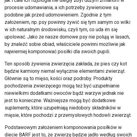
jak i cała ich fizjologia nie uległy zbyt dużym zmianom w
procesie udomawiania, a ich potrzeby żywieniowe są
podobne jak przed udomowieniem. Zgodnie z tym
założeniem, np. psy powinny żywić się tym samym co wilki
w ich naturalnym środowisku, czyli tym, co uda im się
upolować. Jako że nasze domowe psy nie polują w lasach,
by znaleźć sobie obiad, właściciele powinni możliwie jak
najwierniej komponować posiłki dla swoich pupili.
Ten sposób żywienia zwierzęcia zakłada, że pies czy kot
będzie karmiony niemal wyłącznie elementami zwierząt.
Głównie są to mięso, kości oraz podroby. Produkty
pochodzenia zwierzęcego mogą też być uzupełnianie
niewielkimi dodatkami owoców bądź warzyw jednak nie
jest to konieczne. Ważniejsze mogą być dodatkowe
suplementy, które uzupełniają niedobory składników w
mięsie, które pochodzi z przemysłowych hodowli zwierząt.
Podstawowym założeniem komponowania posiłków w
diecie BARF jest to, że zwierzę będzie jadło według swoich