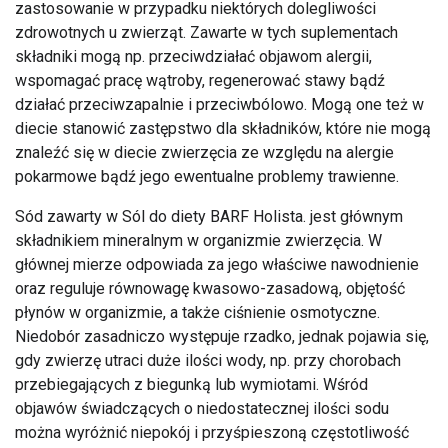
zastosowanie w przypadku niektórych dolegliwości
zdrowotnych u zwierząt. Zawarte w tych suplementach
składniki mogą np. przeciwdziałać objawom alergii,
wspomagać pracę wątroby, regenerować stawy bądź
działać przeciwzapalnie i przeciwbólowo. Mogą one też w
diecie stanowić zastępstwo dla składników, które nie mogą
znaleźć się w diecie zwierzęcia ze względu na alergie
pokarmowe bądź jego ewentualne problemy trawienne.
Sód zawarty w Sól do diety BARF Holista. jest głównym
składnikiem mineralnym w organizmie zwierzęcia. W
głównej mierze odpowiada za jego właściwe nawodnienie
oraz reguluje równowagę kwasowo-zasadową, objętość
płynów w organizmie, a także ciśnienie osmotyczne.
Niedobór zasadniczo występuje rzadko, jednak pojawia się,
gdy zwierzę utraci duże ilości wody, np. przy chorobach
przebiegających z biegunką lub wymiotami. Wśród
objawów świadczących o niedostatecznej ilości sodu
można wyróżnić niepokój i przyśpieszoną częstotliwość