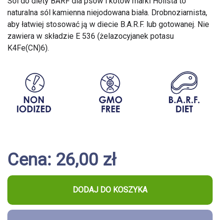
Sól do diety BARF dla psów i kotów marki Holista to
naturalna sól kamienna niejodowana biała. Drobnoziarnista,
aby łatwiej stosować ją w diecie B.A.R.F. lub gotowanej. Nie
zawiera w składzie E 536 (żelazocyjanek potasu
K4Fe(CN)6).
Cena: 26,00 zł
DODAJ DO KOSZYKA